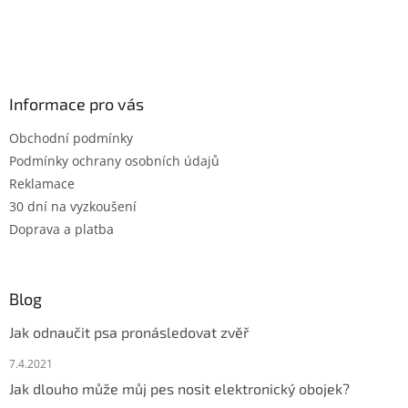
y
v
ý
p
i
s
Informace pro vás
u
Obchodní podmínky
Podmínky ochrany osobních údajů
Reklamace
30 dní na vyzkoušení
Doprava a platba
Blog
Jak odnaučit psa pronásledovat zvěř
7.4.2021
Jak dlouho může můj pes nosit elektronický obojek?