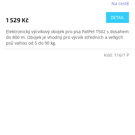
Na cestě
DETAIL
1 529 Kč
Elektronický výcvikový obojek pro psa PatPet T502 s dosahem
do 800 m. Obojek je vhodný pro výcvik středních a velkých
psů vahou od 5 do 90 kg.
Kód:
116/1 P