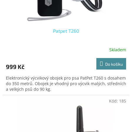
t
ů
Patpet T260
Skladem
Do košíku
999 Kč
Elektronický výcvikový obojek pro psa PatPet T260 s dosahem
do 350 metrů. Obojek je vhodný pro výcvik malých, středních
a velkých psů do 90 kg.
Kód:
185