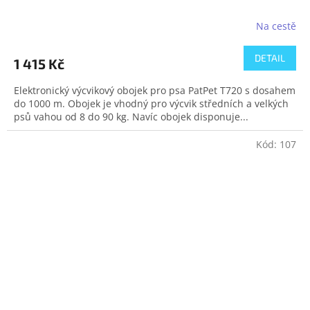
Na cestě
DETAIL
1 415 Kč
Elektronický výcvikový obojek pro psa PatPet T720 s dosahem
do 1000 m. Obojek je vhodný pro výcvik středních a velkých
psů vahou od 8 do 90 kg. Navíc obojek disponuje...
Kód:
107