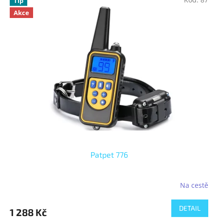
Tip
Akce
Patpet 776
Na cestě
DETAIL
1 288 Kč