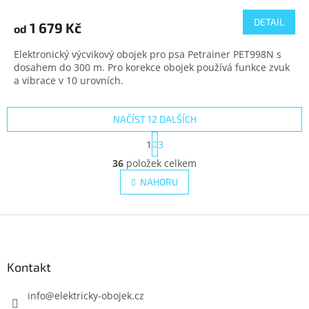
DETAIL
1 679 Kč
od
Elektronický výcvikový obojek pro psa Petrainer PET998N s
dosahem do 300 m. Pro korekce obojek používá funkce zvuk
a vibrace v 10 urovních.
NAČÍST 12 DALŠÍCH
S
1
3
t
O
r
36
položek celkem
v
á
l
NAHORU
n
á
k
d
o
v
Z
a
á
c
á
n
í
p
í
p
a
Kontakt
r
t
v
í
info
@
elektricky-obojek.cz
k