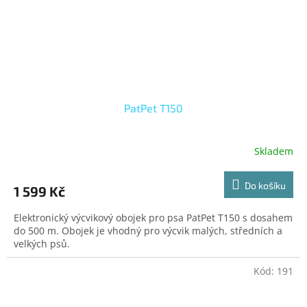
PatPet T150
Skladem
Do košíku
1 599 Kč
Elektronický výcvikový obojek pro psa PatPet T150 s dosahem
do 500 m. Obojek je vhodný pro výcvik malých, středních a
velkých psů.
Kód:
191