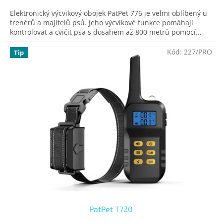
Elektronický výcvikový obojek PatPet 776 je velmi oblíbený u
trenérů a majitelů psů. Jeho výcvikové funkce pomáhají
kontrolovat a cvičit psa s dosahem až 800 metrů pomocí...
Kód:
227/PRO
Tip
PatPet T720