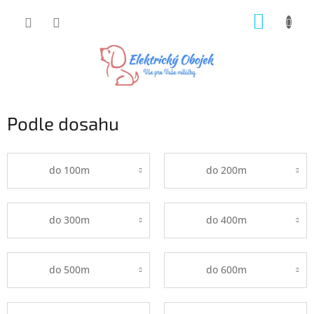
Přejít
NÁKUP
na
obsah
KOŠÍK
Podle dosahu
do 100m
do 200m
do 300m
do 400m
do 500m
do 600m