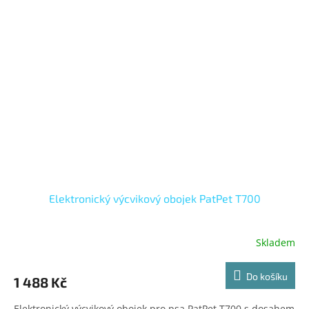
Elektronický výcvikový obojek PatPet T700
Skladem
Do košíku
1 488 Kč
Elektronický výcvikový obojek pro psa PatPet T700 s dosahem