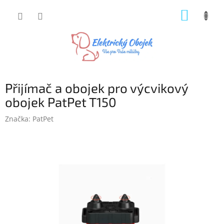
Přejít
NÁKUP
na
obsah
KOŠÍK
Přijímač a obojek pro výcvikový
obojek PatPet T150
Značka:
PatPet