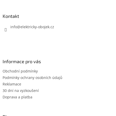
á
p
a
Kontakt
t
í
info
@
elektricky-obojek.cz
Informace pro vás
Obchodní podmínky
Podmínky ochrany osobních údajů
Reklamace
30 dní na vyzkoušení
Doprava a platba