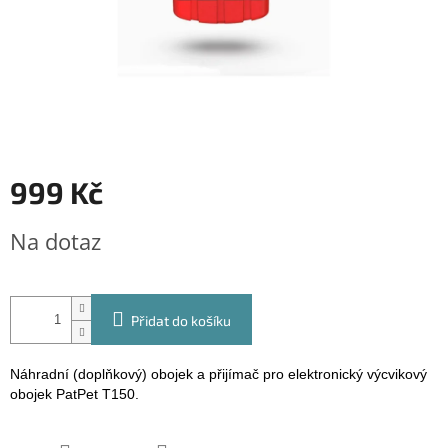
999 Kč
Měrná
Na dotaz
cena:
Přidat do košíku
Náhradní (doplňkový) obojek a přijímač pro elektronický výcvikový
obojek PatPet T150.