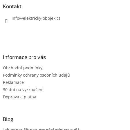
a
Kontakt
t
í
info
@
elektricky-obojek.cz
Informace pro vás
Obchodní podmínky
Podmínky ochrany osobních údajů
Reklamace
30 dní na vyzkoušení
Doprava a platba
Blog
Jak odnaučit psa pronásledovat zvěř