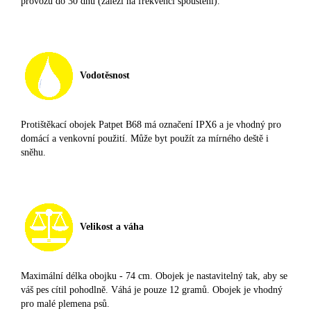
provozu do 30 dnů (záleží na frekvenci spouštění).
Vodotěsnost
Protištěkací obojek Patpet B68 má označení IPX6 a je vhodný pro
domácí a venkovní použití. Může byt použít za mírného deště i
sněhu.
Velikost a váha
Maximální délka obojku - 74 cm. Obojek je nastavitelný tak, aby se
váš pes cítil pohodlně. Váhá je pouze 12 gramů. O
bojek je vhodný
pro malé plemena psů.