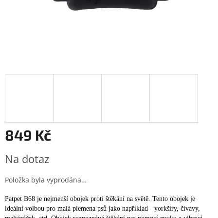
849 Kč
Měrná
Na dotaz
cena:
Položka byla vyprodána…
Patpet B68 je nejmenší obojek proti štěkání na světě. Tento obojek je
ideální volbou pro malá plemena psů jako například - yorkšíry, čivavy,