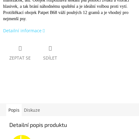
maltézáček, atd. Obojek rozpoznává štěkání psa pomocí zvuku a vibrací
hlasivek, a tak brání náhodnému spuštění a je ideální volbou proti vytí.
Protištěkací obojek Patpet B68 v
áží pouhých 12 gramů a je vhodný pro
nejmenší psy.
Detailní informace
ZEPTAT SE
SDÍLET
Popis
Diskuze
Detailní popis produktu