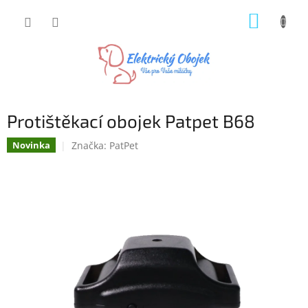
Přejít
NÁKUP
na
obsah
KOŠÍK
Protištěkací obojek Patpet B68
Značka:
PatPet
Novinka